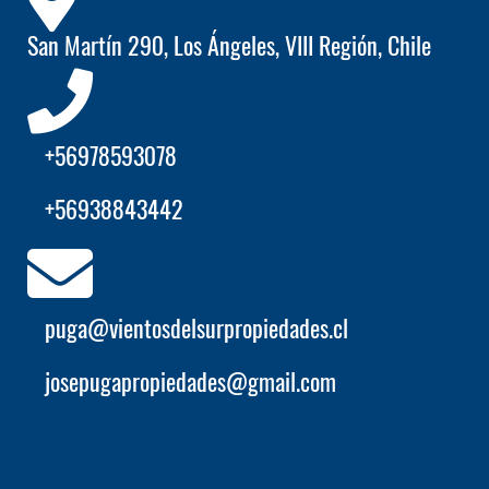
San Martín 290, Los Ángeles, VIII Región, Chile
+56978593078
+56938843442
puga@vientosdelsurpropiedades.cl
josepugapropiedades@gmail.com