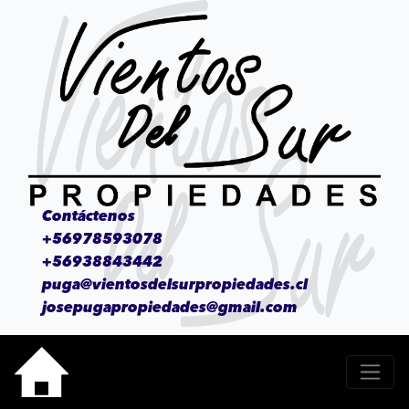
Contáctenos
+56978593078
+56938843442
puga@vientosdelsurpropiedades.cl
josepugapropiedades@gmail.com