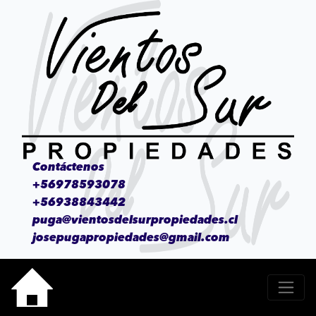
Contáctenos
+56978593078
+56938843442
puga@vientosdelsurpropiedades.cl
josepugapropiedades@gmail.com