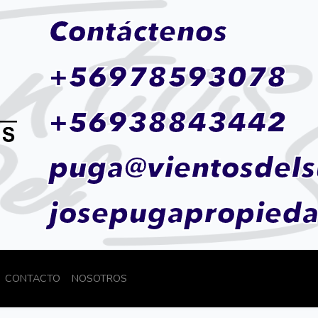
Contáctenos
+56978593078
+56938843442
puga@vientosdels
josepugapropied
CONTACTO
NOSOTROS