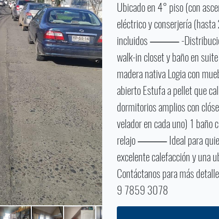
Ubicado en 4° piso (con ascen
eléctrico y conserjería (hast
incluidos ⸻ -Distribución in
walk-in closet y baño en sui
madera nativa Logia con mueb
abierto Estufa a pellet que ca
dormitorios amplios con clós
velador en cada uno) 1 baño c
relajo ⸻ Ideal para quiene
excelente calefacción y una u
Contáctanos para más detall
9 7859 3078