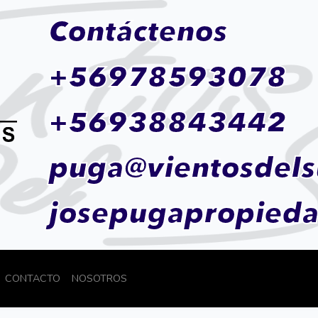
Contáctenos
+56978593078
+56938843442
puga@vientosdels
josepugapropied
CONTACTO
NOSOTROS