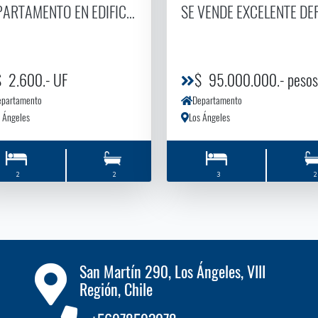
VENTA
ARTAMENTO EN EDIFICIO GRABIELA MISTRAL
SE VENDE EXCELENTE D
$ 2.600.- UF
$ 95.000.000.- pesos
epartamento
Departamento
 Ángeles
Los Ángeles
2
2
3
2
San Martín 290, Los Ángeles, VIII
Región, Chile