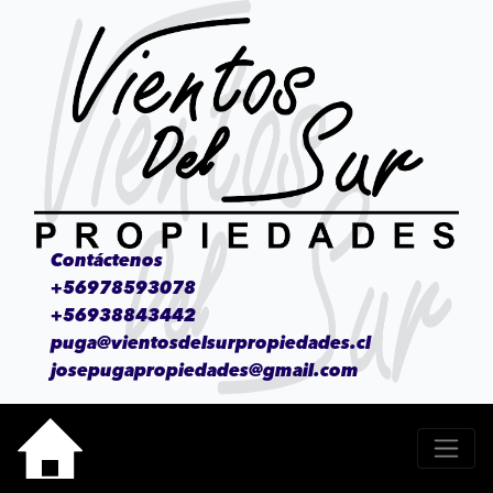
Contáctenos
+56978593078
+56938843442
puga@vientosdelsurpropiedades.cl
josepugapropiedades@gmail.com