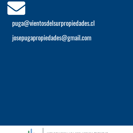
puga@vientosdelsurpropiedades.cl
josepugapropiedades@gmail.com