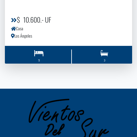
$ 10.600.- UF
Casa
Los Ángeles
5
3