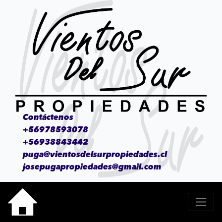
Contáctenos
+56978593078
+56938843442
puga@vientosdelsurpropiedades.cl
josepugapropiedades@gmail.com