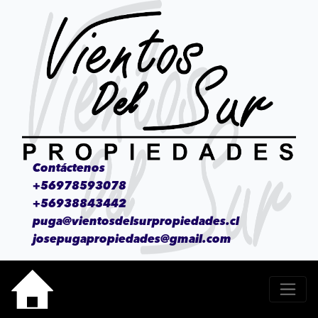
Contáctenos
+56978593078
+56938843442
puga@vientosdelsurpropiedades.cl
josepugapropiedades@gmail.com