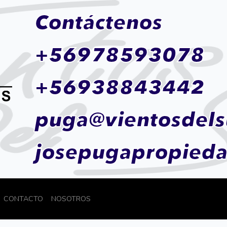
Contáctenos
+56978593078
+56938843442
puga@vientosdels
josepugapropied
CONTACTO
NOSOTROS