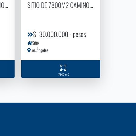
TIO EN COUNTRY SANTA ELIANA|2
SITIO DE 7800M2 CAMINO STA BáRBARA KM 
$ 30.000.000.- pesos
Sitio
Los Ángeles
7800 m2