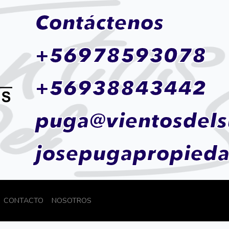
Contáctenos
+56978593078
+56938843442
puga@vientosdels
josepugapropied
CONTACTO
NOSOTROS