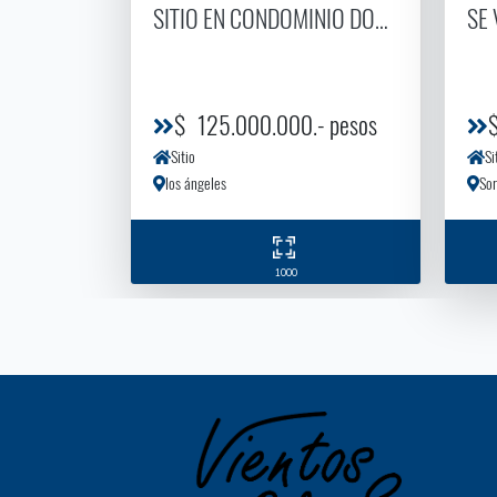
SITIO EN CONDOMINIO DOñA ISIDORA D
SE 
$ 125.000.000.- pesos
Sitio
Si
los ángeles
Sor
1000