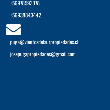
+56978593078
+56938843442
puga@vientosdelsurpropiedades.cl
josepugapropiedades@gmail.com