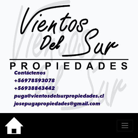
Contáctenos
+56978593078
+56938843442
puga@vientosdelsurpropiedades.cl
josepugapropiedades@gmail.com