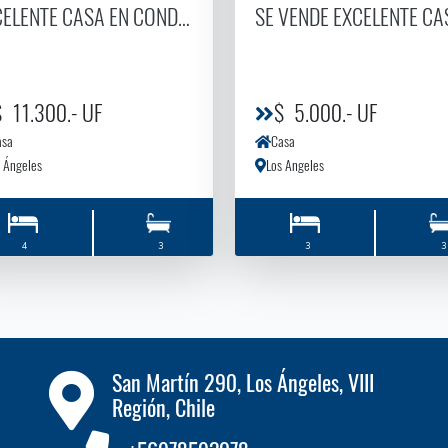
BRIELA MISTRAL
CELENTE CASA EN CONDOMINIO LA ESTANCIA
SE VENDE EXCELENTE CA
 11.300.- UF
$ 5.000.- UF
asa
Casa
 Ángeles
Los Angeles
4
3
3
3
San Martín 290, Los Ángeles, VIII
Región, Chile