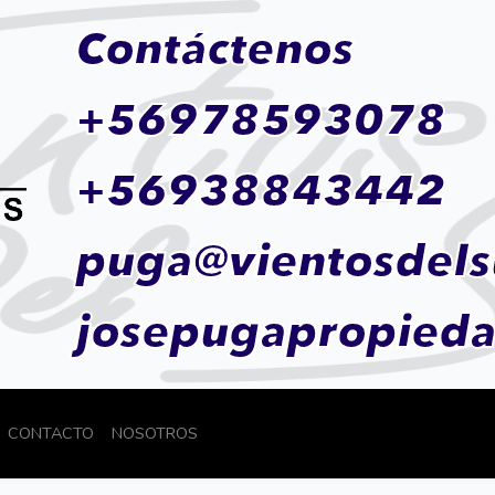
Contáctenos
+56978593078
+56938843442
puga@vientosdels
josepugapropied
CONTACTO
NOSOTROS