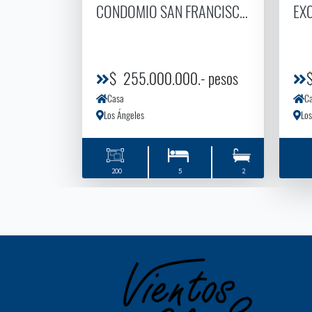
CONDOMIO SAN FRANCISCO SECTOR GA
EX
$ 255.000.000.- pesos
$
Casa
C
Los Ángeles
Los
200
5
2