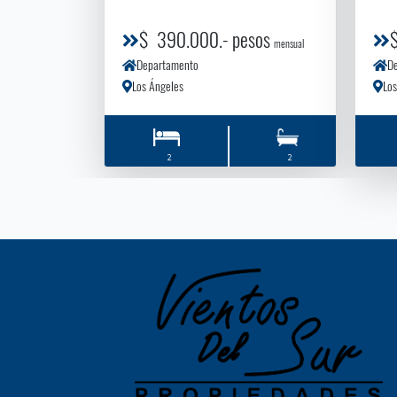
$ 390.000.- pesos
mensual
Departamento
D
Los Ángeles
Los
2
2