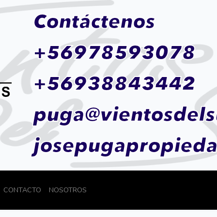
Contáctenos
+56978593078
+56938843442
puga@vientosdels
josepugapropied
CONTACTO
NOSOTROS