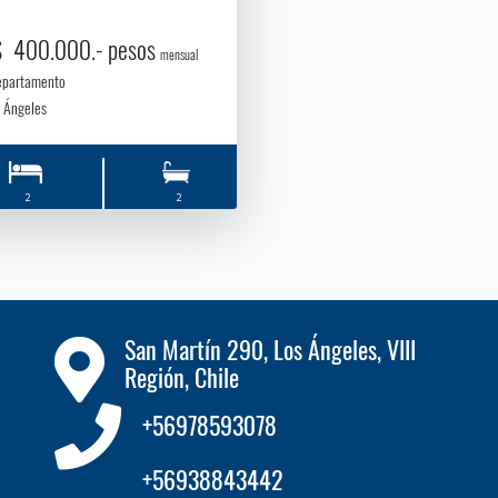
$ 400.000.- pesos
mensual
epartamento
 Ángeles
2
2
San Martín 290, Los Ángeles, VIII
Región, Chile
+56978593078
+56938843442