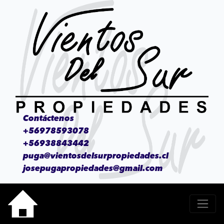
Contáctenos
+56978593078
+56938843442
puga@vientosdelsurpropiedades.cl
josepugapropiedades@gmail.com