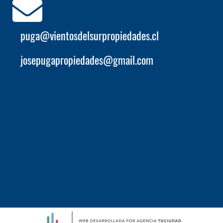
puga@vientosdelsurpropiedades.cl
josepugapropiedades@gmail.com