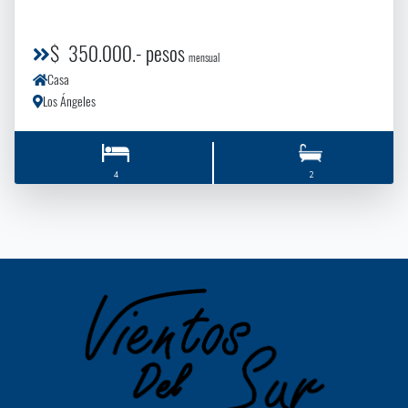
$ 350.000.- pesos
mensual
Casa
Los Ángeles
4
2